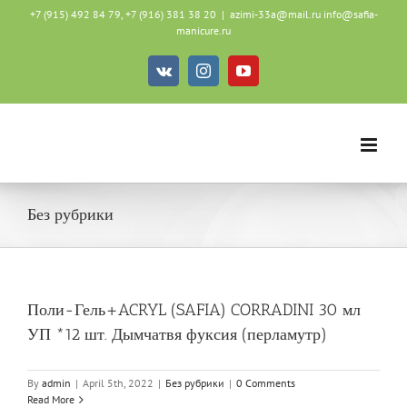
Skip
+7 (915) 492 84 79, +7 (916) 381 38 20
|
azimi-33a@mail.ru info@safia-
to
manicure.ru
content
Vk
Instagram
YouTube
Без рубрики
Поли-Гель+ACRYL (SAFIA) CORRADINI 30 мл
УП *12 шт. Дымчатвя фуксия (перламутр)
By
admin
|
April 5th, 2022
|
Без рубрики
|
0 Comments
Read More