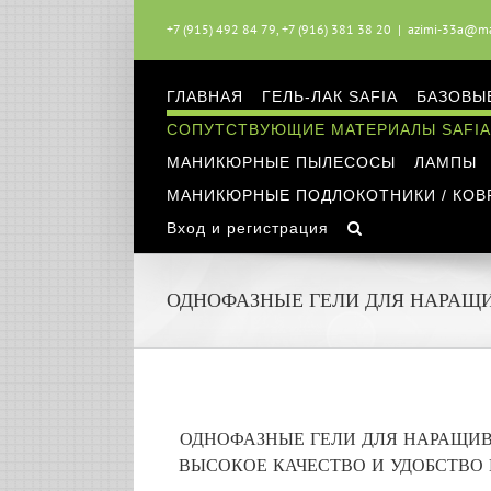
Skip
to
+7 (915) 492 84 79, +7 (916) 381 38 20
|
azimi-33a@mai
content
ГЛАВНАЯ
ГЕЛЬ-ЛАК SAFIA
БАЗОВЫ
СОПУТСТВУЮЩИЕ МАТЕРИАЛЫ SAFIA
МАНИКЮРНЫЕ ПЫЛЕСОСЫ
ЛАМПЫ
МАНИКЮРНЫЕ ПОДЛОКОТНИКИ / КОВ
Вход и регистрация
ОДНОФАЗНЫЕ ГЕЛИ ДЛЯ НАРАЩ
ОДНОФАЗНЫЕ ГЕЛИ ДЛЯ НАРАЩИ
ВЫСОКОЕ КАЧЕСТВО И УДОБСТВО 